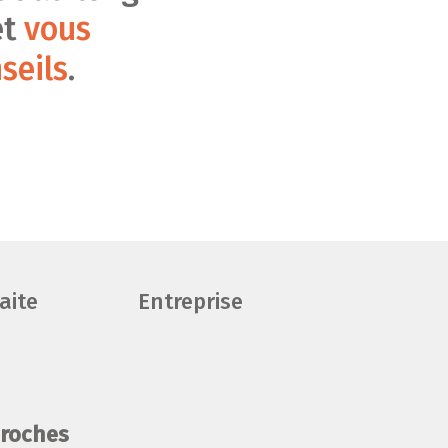
et
vous
seils
.
aite
Entreprise
proches