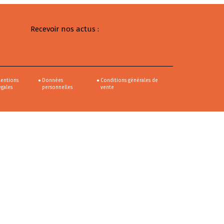
Recevoir nos actus :
entions
Données
Conditions générales de
égales
personnelles
vente