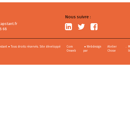
Nous suivre :
apstant.fr
8 68
stant ● Tous droits réservés. Site développé
Com
● Webdesign
Atelier
.
M
Onweb
par
Chose
l